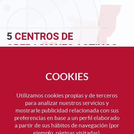
5
CENTROS DE
OPERACIONES
ACTIVOS
Una buena empresa de seguridad privada
necesita contar con centros de operación
modernos. C&R Seguridad provee servicios
COOKIES
para sus clientes desde
Ciudad Autónoma de
Buenos Aires
,
Mendoza
,
Bahía Blanca
,
Mar del
plata
y
Santa Fé
.
Utilizamos cookies propias y de terceros
para analizar nuestros servicios y
mostrarle publicidad relacionada con sus
Más información
preferencias en base a un perfil elaborado
a partir de sus hábitos de navegación (por
ejemplo, páginas visitadas).